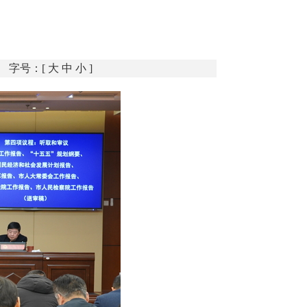
字号：[
大
中
小
]