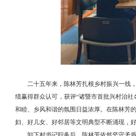
二十五年来，陈林芳扎根乡村振兴一线，
绩赢得群众认可，获评“诸暨市首批兴村治社
和睦、乡风和谐的氛围日益浓厚。在陈林芳
妇、好儿女、好邻居等文明典型不断涌现，好
卸下村书记职务后，陈林芳依然坚守矛