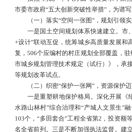
市委市政府“五大创新突破性举措”，
为谱写
（一）落实
“空间一张图”
，规划引领实
一是国土空间规划体系
快速
建立。市
+
设计
”
联动互促，统筹城乡高质量发展和
复，
506
个应编村的村庄规划全部覆盖，驻
市城乡规划管理技术规定（试行）》
，
承
等规划改革试点。
（二）
织密“保护一张网”，资源保护
一是
重塑耕地保护格局。深化开展《
水路山林村”综合治理和“产城人文景生”融
103
个，
“多田套合”
工程全省第
2
，投资额
名全省前列。三是不断加强执法监督。建