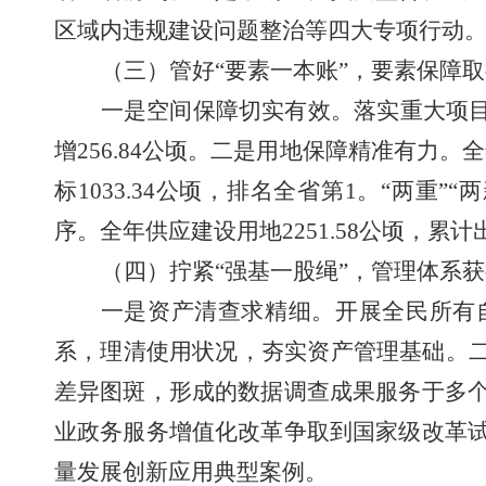
区域内违规建设问题整治等四大专项行动
（三）
管
好“要素一本账”
，要素保障取
一是空间保障切实有效。落实重大项
增
256.84
公顷。二是用地保障精准有力。全
标
1033.34
公顷
，排名全省第
1
。
“两重”“
序。全年供应建设用地
2251.58
公顷，累计
（四）拧紧“强基一股绳”，管理体系
一是资产清查求精细。开展全民所有
系，理清使用状况，夯实资产管理基础。二
差异图斑，形成的数据调查成果服务于多
业政务服务增值化改革争取到国家级改革
量发展创新应用典型案例。