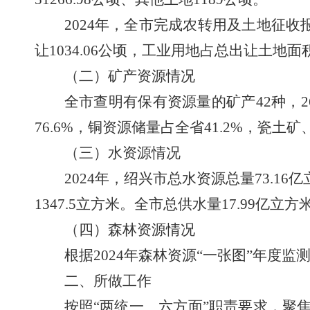
2024
年，全市完成农转用及土地征收
让
1034.06
公顷
，
工业用地占总出让土地面
（二）矿产资源情况
全市查明有保有资源量的矿产
42
种，
2
76.6%
，铜资源储量占全省
41.2%
，瓷土矿
（三）水资源情况
2024
年，绍兴市总水资源
总
量
73.16
亿
1347.5
立方米。全市总供水量
17.99
亿立方
（四）森林资源情况
根据
2024
年森林
资源“一张图”年度
监
二、
所做工作
按
照“两统一、六方面”职责要求，
聚