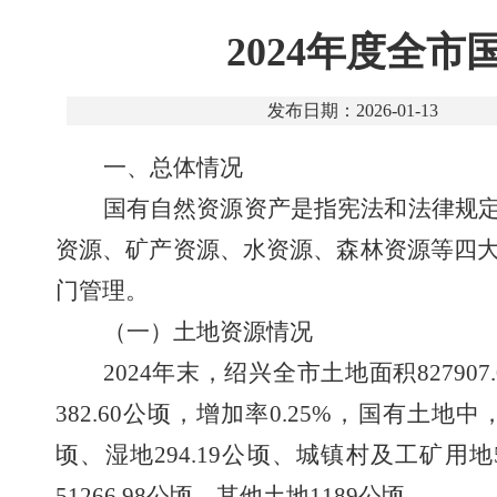
2024年度全
发布日期：2026-01-13
一、
总体情况
国有自然资源资产是指宪法和法律规
资源、矿产资源、水资源、森林资源等四
门管理。
（一）土地资源情况
2024
年末，绍兴全市土地面积
827907
382.60
公顷，增加
率
0.25%
，
国有土地中
顷
、
湿地
294.19
公顷
、
城镇村及工矿用地
51266.98
公顷
、
其他土地
1189
公顷。