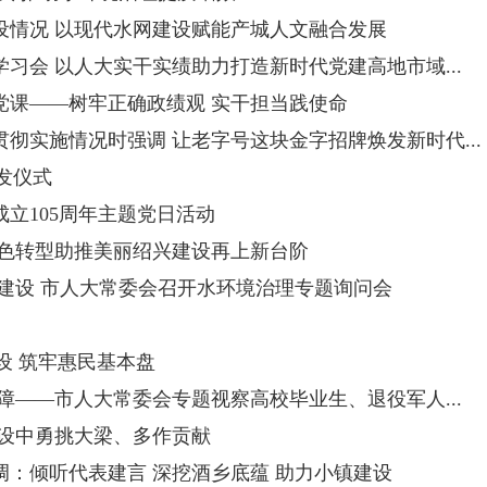
设情况 以现代水网建设赋能产城人文融合发展
习会 以人大实干实绩助力打造新时代党建高地市域...
党课——树牢正确政绩观 实干担当践使命
彻实施情况时强调 让老字号这块金字招牌焕发新时代...
颁发仪式
立105周年主题党日活动
绿色转型助推美丽绍兴建设再上新台阶
建设 市人大常委会召开水环境治理专题询问会
设 筑牢惠民基本盘
障——市人大常委会专题视察高校毕业生、退役军人...
建设中勇挑大梁、多作贡献
：倾听代表建言 深挖酒乡底蕴 助力小镇建设