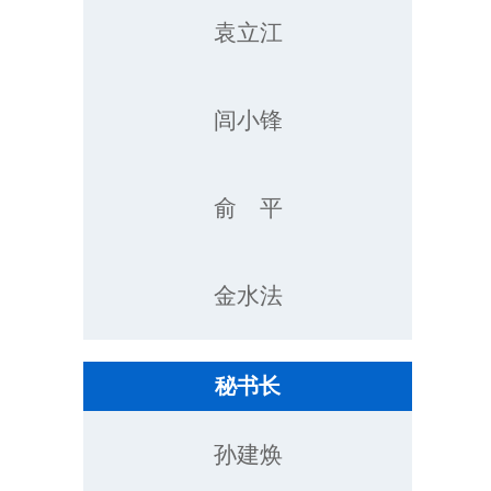
袁立江
闾小锋
俞 平
金水法
秘书长
孙建焕