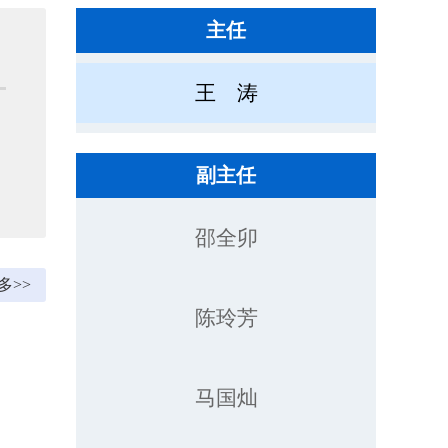
主任
王 涛
副主任
邵全卯
多>>
陈玲芳
马国灿