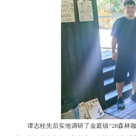
谭志桂先后实地调研了金庭镇“28森林