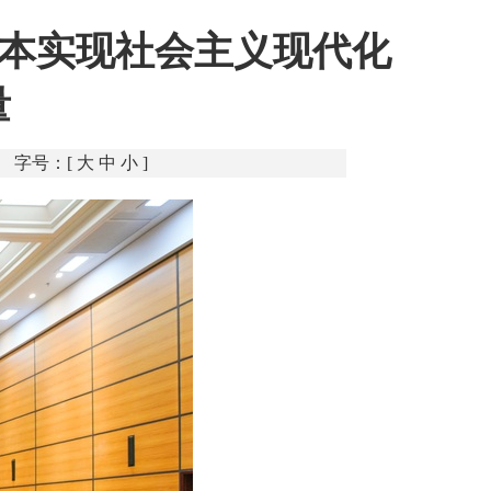
基本实现社会主义现代化
量
字号：[
大
中
小
]