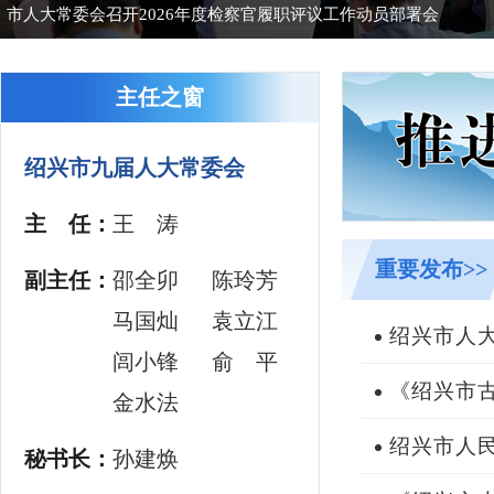
市人大常委会召开2026年度检察官履职评议工作动员部署会
主任之窗
绍兴市九届人大常委会
主 任：
王
涛
重要发布>>
副主任：
邵全卯
陈玲芳
马国灿
袁立江
绍兴市人
闾小锋
俞
平
《绍兴市
金水法
绍兴市人
秘书长：
孙建焕